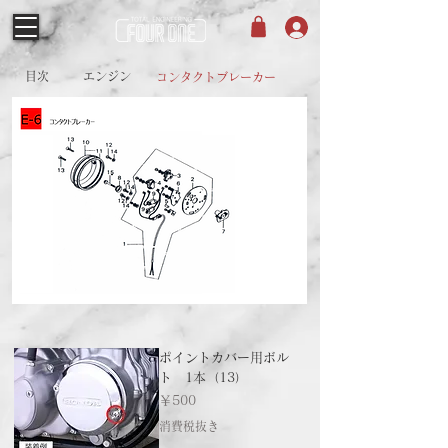
目次
エンジン
コンタクトブレーカー
ポイントカバー用ボル
ト 1本（13）
価格
￥500
消費税抜き