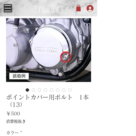
ポイントカバー用ボルト 1本
（13）
価
￥500
格
消費税抜き
カラー
*