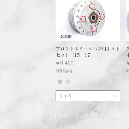
クイックビュー
フロントホイールハブ用ボルト
セット（15・17）
価格
￥6,400
消費税抜き
サイズ
ホーム
/
ショッピングガイド
/