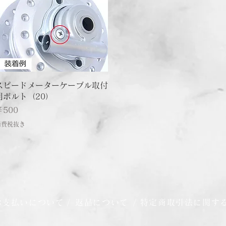
クイックビュー
スピードメーターケーブル取付
用ボルト（20）
価格
￥500
消費税抜き
お支払いについて
/
返品について
/
特定商取引法に関す