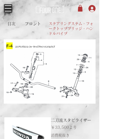
目次
フロント
ステアリングステム・フォ
ークトップブリッジ・ハン
ドルパイプ
二刀流スタビライザー
セール価格
￥33,500
より
消費税抜き