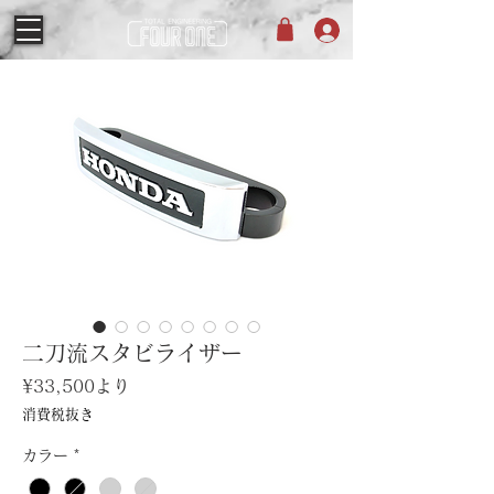
二刀流スタビライザー
セ
¥33,500
より
ー
消費税抜き
ル
価
カラー
*
格