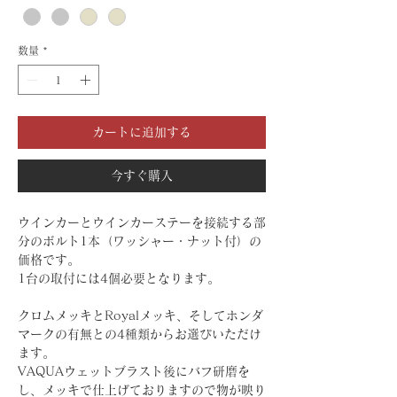
数量
*
カートに追加する
今すぐ購入
ウインカーとウインカーステーを接続する部
分のボルト1本（ワッシャー・ナット付）の
価格です。
1台の取付には4個必要となります。
クロムメッキとRoyalメッキ、そしてホンダ
マークの有無との4種類からお選びいただけ
ます。
VAQUAウェットブラスト後にバフ研磨を
し、メッキで仕上げておりますので物が映り