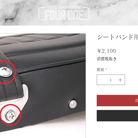
シートバンド
価
￥2,100
格
消費税抜き
数量
*