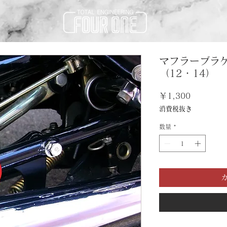
マフラーブラ
（12・14）
価
￥1,300
格
消費税抜き
数量
*