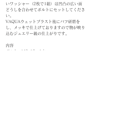
いワッシャー（2枚で1組）は凹凸の広い面
どうしを合わせてボルトにセットしてくださ
い。
VAQUAウェットブラスト後にバフ研磨を
し、メッキで仕上げておりますので物が映り
込むジュエリー級の仕上がりです。
内容
ボルト M6×18 1本
ワッシャー M6 1個（純正のボルトには
付属しません）
ホーム
ショッピングガイド
お支払いについて