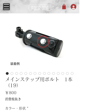
メインステップ用ボルト 1本
（19）
価
￥800
格
消費税抜き
カラー・形状
*