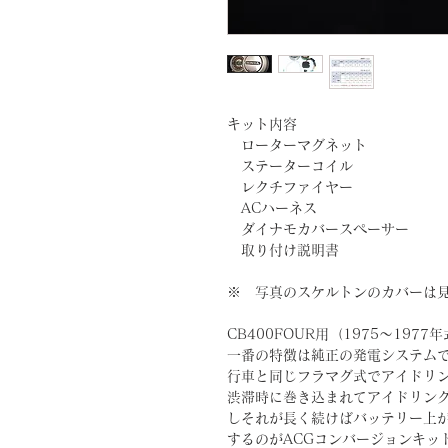
キット内容
ローターマグネット
ステーターコイル
レクチファイヤー
ACハーネス
ダイナモカバースペーサー
取り付け説明書
※ 写真のスケルトンのカバーは
CB400FOUR用（1975～1977
一番の特徴は純正の発電システム
行車と同じフラマグ式でアイドリ
渋滞時に巻き込まれてアイドリン
しそれが長く続けばバッテリー上
するのがACGコンバージョンキッ