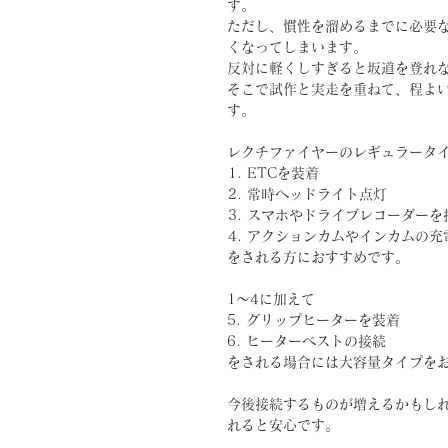
す。
ただし、慣性を溜めるまでに必要
くなってしまいます。
反対に軽くしすぎると坂道を登れ
そこで試作と実走を重ねて、程よ
す。
レクチファイヤーのレギュラータ
ETCを装着
常時ヘッドライト点灯
スマホやドライブレコーダーを
アクションカムやインカムの充
をされる方におすすめです。
1～4に加えて
5. グリップヒーターを装着
6. ヒーターベストの接続
をされる場合には大容量タイプを
今後接続するものが増えるかもし
れると安心です。