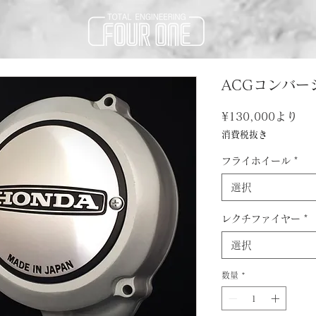
ACGコンバー
セ
¥130,000
より
ー
消費税抜き
ル
価
フライホイール
*
格
選択
レクチファイヤー
*
選択
数量
*