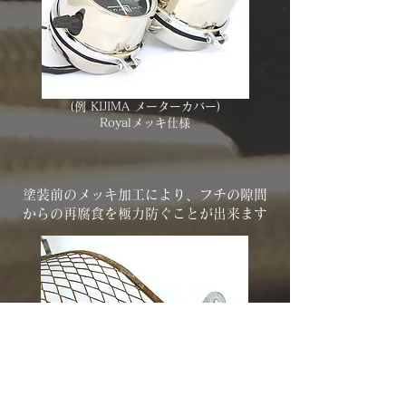
(例 KIJIMA メーターカバー)
​Royalメッキ仕様
塗装前のメッキ加工により、フチの隙間
からの再腐食を極力防ぐことが出来ます
​【before】