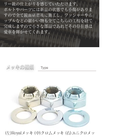
リー級の仕上がりを感じていただけます。
ボルトやパーツには新品の状態でも小傷がありま
すので全て鏡面研磨後に施工し、ワッシャーやニ
ップルなどの細かい物も全てこちらの工程を経て
完成しますので小さな部品であれどその存在感は
愛車を輝かせてくれます。
メッキの種類
Type
(左)Royalメッキ (中)クロムメッキ (右)ユニクロメッ