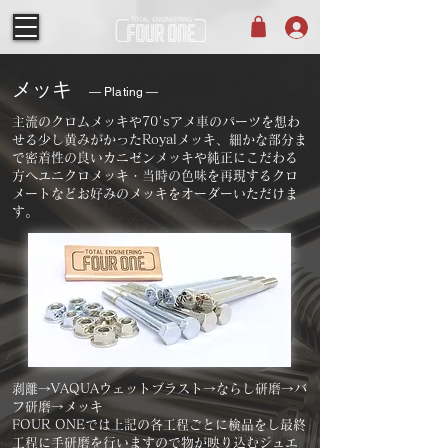
メッキ
― Plating ―
主流のクロムメッキや70'sアメ車のパーツを想わ
せる少し黄みがかったRoyalメッキ、細かな部分ま
で密着性の良いカニゼンメッキや純正にこだわる
方へユニクロメッキ・当時の色味を再現するクロ
メートなどお好みのメッキをオーダーいただけま
す。
剥離→VAQUAウェットブラスト→ならし研磨→バ
フ研磨→メッキ
FOUR ONEでは上記の各工程ごとに検品をし最終
工程に手研磨を行いますので物が映り込むジュエ