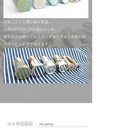
形状ごとに左側が純正新品。
右側がFOUR ONE流のメッキ。
​傷を鏡面研磨してからメッキ加工するため物が映
り込む仕上がりとなります。
メッキの再生
Re plating