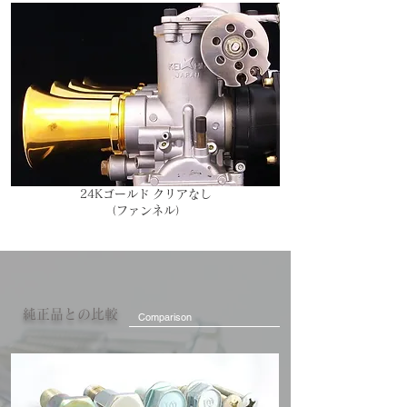
24Kゴールド
​
クリアなし
​（ファンネル）
純正品との比較
Comparison