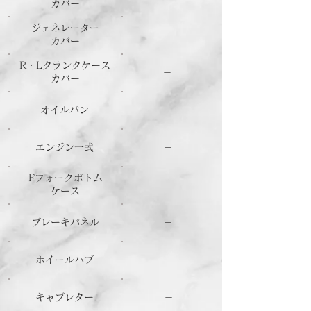
カバー
ジェネレーター
－
カバー
R・Lクランクケース
－
カバー
オイルパン
－
エンジン一式
－
Fフォークボトム
－
ケース
ブレーキパネル
－
ホイールハブ
－
キャブレター
－