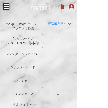
排気量を選択
​VAQUA Royalウェット
ブラスト​価格表
手のひらサイズ
－
​(タペットカバー等小物)
シリンダーヘッドカバー
－
シリンダーヘッド
－
シリンダー
－
クランクケース
－
オイルフィルター
－