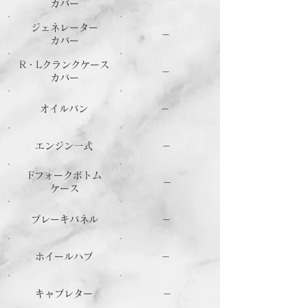
カバー
ジェネレーター
－
カバー
R・Lクランクケース
－
カバー
オイルパン
－
エンジン一式
－
Fフォークボトム
－
ケース
ブレーキパネル
－
ホイールハブ
－
キャブレター
－