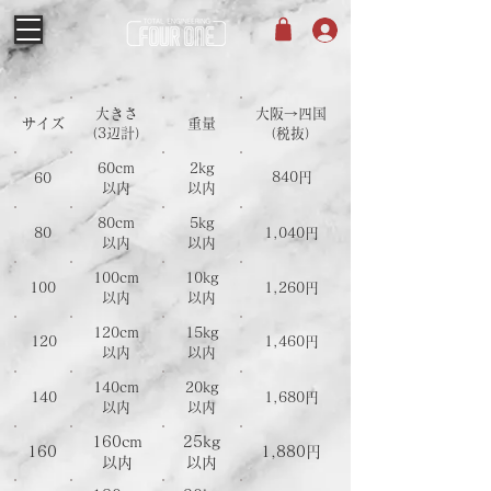
大きさ
​大阪→四国
サイズ
重量
​（3辺計）
​（税抜）
60cm
2kg
840円
60
以内
以内
80
cm
5
kg
80
1,040円
以内
以内
100
cm
10
kg
100
1,260円
以内
以内
120
cm
15
kg
120
1,460円
以内
以内
140
cm
20
kg
140
1,680円
以内
以内
160
cm
25
kg
160
1,880円
以内
以内