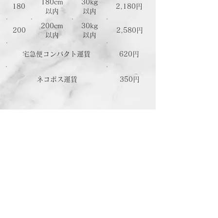
180
cm
30
kg
180
2,180円
以内
以内
200cm
30kg
200
2,580円
以内
​以内
宅急便コンパクト運賃
620円
ネコポス運賃
350円
ホーム
ショッピングガイド
お支払いについて
返品について
特定商取引法に関する表記
古物営業法に基づく表記