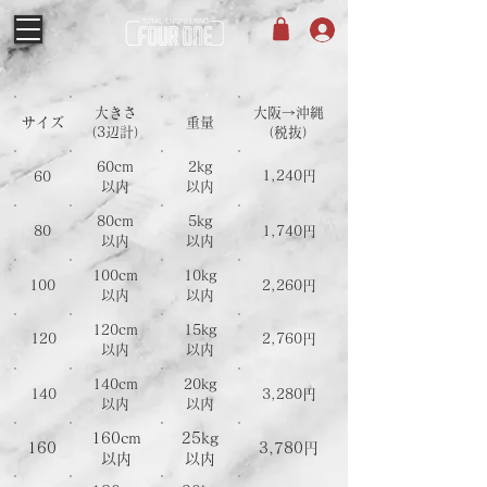
大きさ
​大阪→沖縄
サイズ
重量
​（3辺計）
​（税抜）
60cm
2kg
1,240円
60
以内
以内
80
cm
5
kg
80
1,740円
以内
以内
100
cm
10
kg
100
2,260円
以内
以内
120
cm
15
kg
120
2,760円
以内
以内
140
cm
20
kg
140
3,280円
以内
以内
160
cm
25
kg
160
3,780円
以内
以内