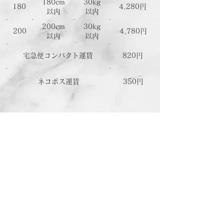
180
cm
30
kg
180
4,280円
以内
以内
200cm
30kg
200
4,780円
以内
​以内
宅急便コンパクト運賃
820円
ネコポス運賃
350円
ホーム
ショッピングガイド
お支払いについて
返品について
特定商取引法に関する表記
古物営業法に基づく表記