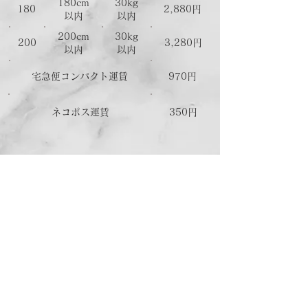
180
cm
30
kg
180
2,880円
以内
以内
200cm
30kg
200
3,280円
以内
​以内
宅急便コンパクト運賃
970円
ネコポス運賃
350円
ホーム
ショッピングガイド
お支払いについて
返品について
特定商取引法に関する表記
古物営業法に基づく表記