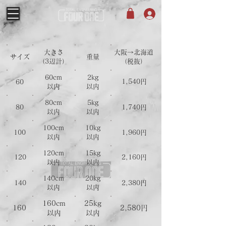
大きさ
​大阪→北海道
サイズ
重量
​（3辺計）
（税抜）
60cm
2kg
1,540円
60
以内
以内
80
cm
5
kg
80
1,740円
以内
以内
100
cm
10
kg
100
1,960円
以内
以内
120
cm
15
kg
120
2,160円
以内
以内
140
cm
20
kg
140
2,380円
以内
以内
160
cm
25
kg
160
2,580円
以内
以内