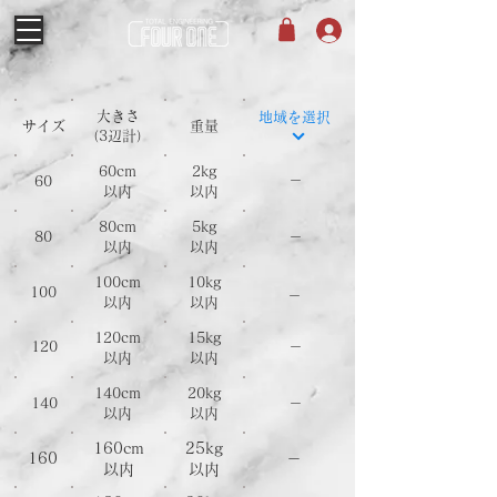
大きさ
地域を選択
サイズ
重量
​（3辺計）
60cm
2kg
－
60
以内
以内
80
cm
5
kg
80
－
以内
以内
100
cm
10
kg
100
－
以内
以内
120
cm
15
kg
120
－
以内
以内
140
cm
20
kg
140
－
以内
以内
160
cm
25
kg
160
－
以内
以内