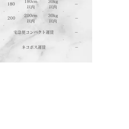
180
cm
30
kg
180
－
以内
以内
200cm
30kg
200
－
以内
​以内
宅急便コンパクト運賃
－
ネコポス運賃
－
ホーム
ショッピングガイド
お支払いについて
返品について
特定商取引法に関する表記
古物営業法に基づく表記