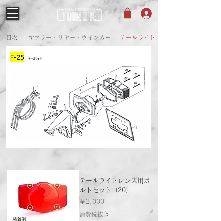
目次
​マフラー・リヤー・ウインカー
テールライト
テールライトレンズ用ボ
ルトセット（20）
価格
￥2,000
消費税抜き