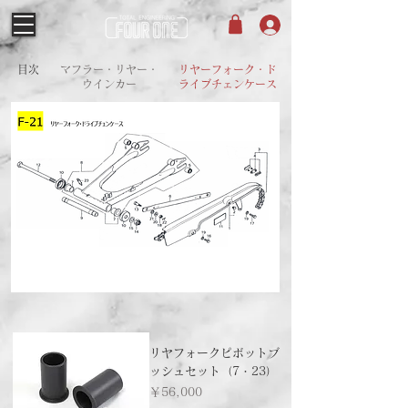
目次
​マフラー・リヤー・
リヤーフォーク・ド
ウインカー
ライブチェンケース
リヤフォークピボットブ
ッシュセット（7・23）
価格
￥56,000