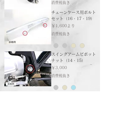
消費税抜き
チェーンケース用ボルト
セット（16・17・19）
セール価格
￥1,600
より
消費税抜き
スイングアームピボット
ナット（14・15）
価格
￥3,000
消費税抜き
ホーム
ショッピングガイド
お支払いについて