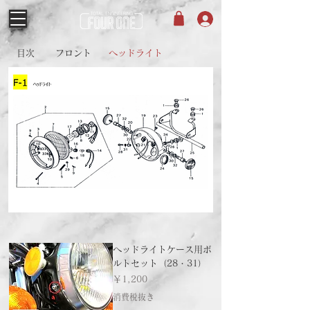
目次
フロント
ヘッドライト
ヘッドライトケース用ボ
ルトセット（28・31）
価格
￥1,200
消費税抜き