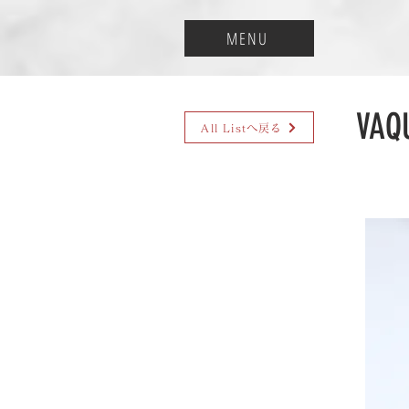
MENU
VA
All Listへ戻る