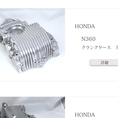
HONDA
N360
クランクケース 
詳細
HONDA