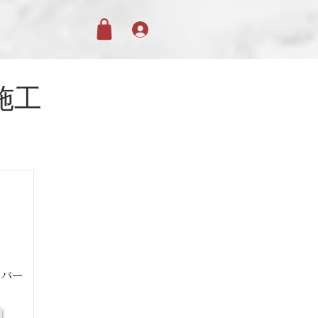
ト施工
カバー