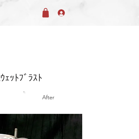
alｳｪｯﾄﾌﾞﾗｽﾄ
After