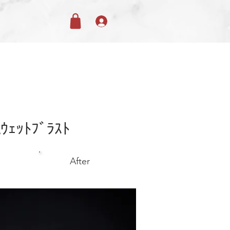
alｳｪｯﾄﾌﾞﾗｽﾄ
After