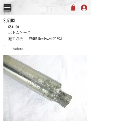
SUZUKI
GSX1100
ボトムケース
VAQUA Royalｳｪｯﾄﾌﾞﾗｽﾄ
施工方法
Before