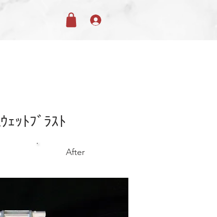
alｳｪｯﾄﾌﾞﾗｽﾄ
After