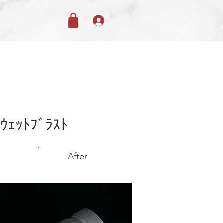
alｳｪｯﾄﾌﾞﾗｽﾄ
After